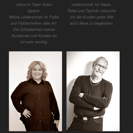
Jahre im Team Salon
Leidenschaft für Haare,
Ippach.
Farbe und Technik versuche
Meine Leidenschaft ist Farbe
ich die Kunden jedes Mal
und Farbtechniken aller Art.
auf’s Neue zu begeistern.
Die Zufriedenheit meiner
Kundinnen und Kunden ist
mir sehr wichtig.