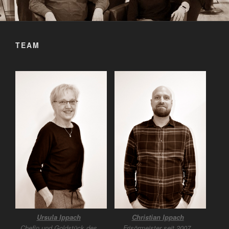
TEAM
Ursula Ippach
Christian Ippach
Chefin und Goldstück des
Frisörmeister seit 2007.