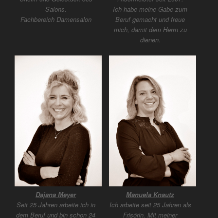
Salons.
Ich habe meine Gabe zum
Fachbereich Damensalon
Beruf gemacht und freue
mich, damit dem Herrn zu
dienen.
Dajana Meyer
Manuela Knautz
Seit 25 Jahren arbeite ich in
Ich arbeite seit 25 Jahren als
dem Beruf und bin schon 24
Frisörin. Mit meiner